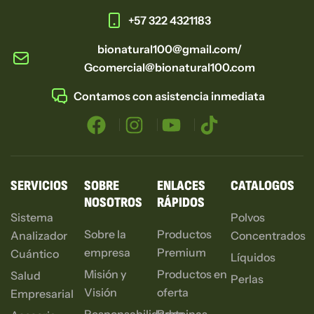
+57 322 4321183
bionatural100@gmail.com/
Gcomercial@bionatural100.com
Contamos con asistencia inmediata
SERVICIOS
SOBRE
ENLACES
CATALOGOS
NOSOTROS
RÁPIDOS
Sistema
Polvos
Sobre la
Productos
Analizador
Concentrados
empresa
Premium
Cuántico
Líquidos
Misión y
Productos en
Salud
Perlas
Visión
oferta
Empresarial
Responsabilidades
Proteinas