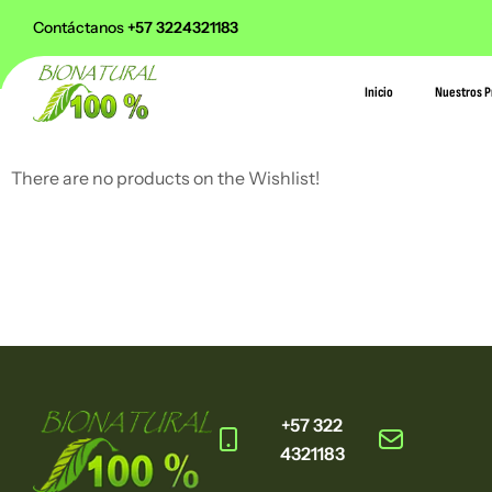
n Colombia en pedidos superiores a $168.000 pesos
Contáctanos
+57 3224321183
Inicio
Nuestros P
There are no products on the Wishlist!
+57 322
4321183