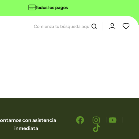
Todos los pagos aceptados
Envío 
ontamos con asistencia
inmediata