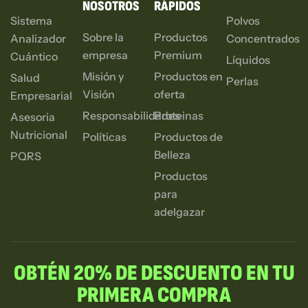
NOSOTROS
RÁPIDOS
Sistema
Polvos
Sobre la
Productos
Analizador
Concentrados
empresa
Premium
Cuántico
Líquidos
Misión y
Productos en
Salud
Perlas
Visión
oferta
Empresarial
Responsabilidades
Proteinas
Asesoria
Nutricional
Políticas
Productos de
Belleza
PQRS
Productos
para
adelgazar
OBTÉN 20% DE DESCUENTO EN TU
PRIMERA COMPRA