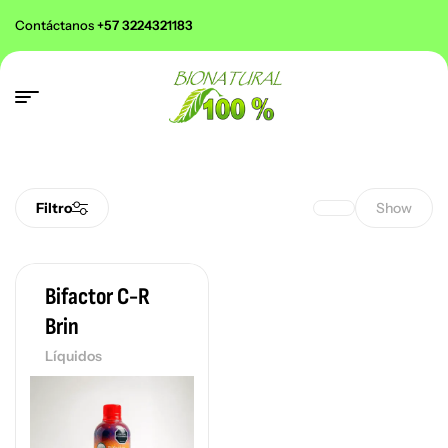
Contáctanos
+57 3224321183
Filtro
Show
Bifactor C-R
Brin
Líquidos