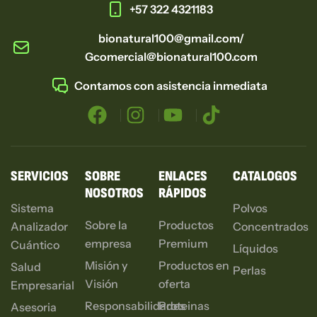
+57 322 4321183
bionatural100@gmail.com/
Gcomercial@bionatural100.com
Contamos con asistencia inmediata
SERVICIOS
SOBRE
ENLACES
CATALOGOS
NOSOTROS
RÁPIDOS
Sistema
Polvos
Sobre la
Productos
Analizador
Concentrados
empresa
Premium
Cuántico
Líquidos
Misión y
Productos en
Salud
Perlas
Visión
oferta
Empresarial
Responsabilidades
Proteinas
Asesoria