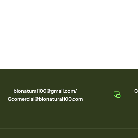
bionatural100@gmail.com/
C
Gcomercial@bionatural100.com