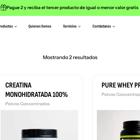
Pague 2 y reciba el tercer producto de igual o menor valor gratis
roductos
Quienes Somos
Servicios
Contáctanos
Mostrando 2 resultados
CREATINA
PURE WHEY P
MONOHIDRATADA 100%
Polvos Concentra
Polvos Concentrados