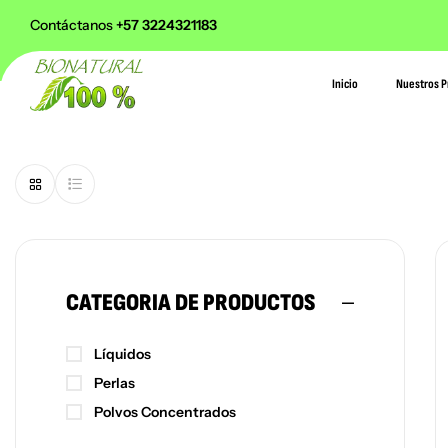
Colombia en pedidos superiores a $168.000 pesos
Contáctanos
+57 3224321183
Inicio
Nuestros P
CATEGORIA DE PRODUCTOS
Líquidos
Perlas
Polvos Concentrados