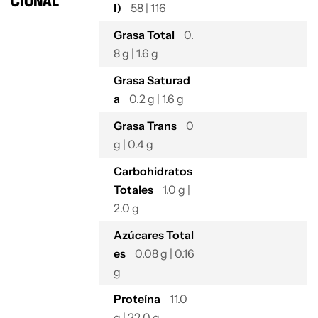
CIONAL
l)
58 | 116
Grasa Total
0.
8 g | 1.6 g
Grasa Saturad
a
0.2 g | 1.6 g
Grasa Trans
0
g | 0.4 g
Carbohidratos
Totales
1.0 g |
2.0 g
Azúcares Total
es
0.08 g | 0.16
g
Proteína
11.0
g | 22.0 g