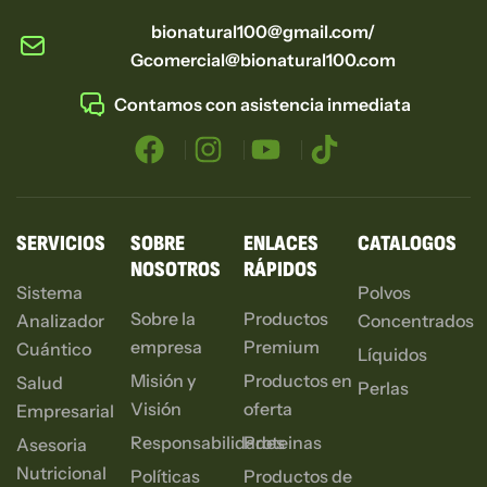
bionatural100@gmail.com/
Gcomercial@bionatural100.com
Contamos con asistencia inmediata
SERVICIOS
SOBRE
ENLACES
CATALOGOS
NOSOTROS
RÁPIDOS
Sistema
Polvos
Sobre la
Productos
Analizador
Concentrados
empresa
Premium
Cuántico
Líquidos
Misión y
Productos en
Salud
Perlas
Visión
oferta
Empresarial
Responsabilidades
Proteinas
Asesoria
Nutricional
Políticas
Productos de