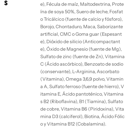
S
e), Fécula de maíz, Maltodextrina, Prote
ína de soya 50%, Suero de leche, Fosfat
o Tricálcico (fuente de calcio y fósforo),
Borojo, Chontaduro, Maca, Saborizante
artificial, CMC o Goma guar (Espesant
e), Dióxido de silicio (Anticompactant
e), Óxido de Magnesio (fuente de Mg),
Sulfato de zinc (fuente de Zn), Vitamina
C (Ácido ascórbico), Benzoato de sodio
(conservante), L-Arginina, Ascorbato
(Vitamina), Omega 3,6,9 polvo, Vitamin
a A, Sulfato ferroso (fuente de hierro), V
itamina E, Ácido pantoténico, Vitamina
s B2 (Riboflavina), B1 (Tiamina), Sulfato
de cobre, Vitamina B6 (Piridoxina), Vita
mina D3 (calciferol), Biotina, Ácido Fólic
o y Vitamina B12 (Cobalamina).