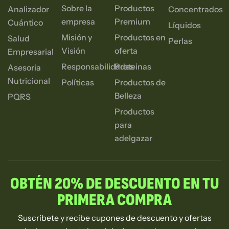
Sobre la
Productos
Analizador
Concentrados
empresa
Premium
Cuántico
Líquidos
Misión y
Productos en
Salud
Perlas
Visión
oferta
Empresarial
Responsabilidades
Proteinas
Asesoria
Nutricional
Políticas
Productos de
Belleza
PQRS
Productos
para
adelgazar
OBTÉN 20% DE DESCUENTO EN TU
PRIMERA COMPRA
Suscríbete y recibe cupones de descuento y ofertas