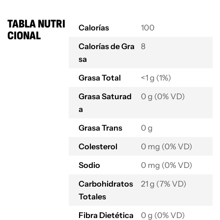
TABLA NUTRI
Calorías
100
CIONAL
Calorías de Gra
8
sa
Grasa Total
<1 g (1%)
Grasa Saturad
0 g (0% VD)
a
Grasa Trans
0 g
Colesterol
0 mg (0% VD)
Sodio
0 mg (0% VD)
Carbohidratos
21 g (7% VD)
Totales
Fibra Dietética
0 g (0% VD)