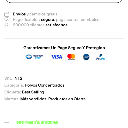
Envíos
y cambios gratis
Pago flexible y
seguro
, paga contra reembolso
600.000 clientes
satisfechos
Garantizamos Un Pago Seguro Y Protegido
SKU:
NT2
Categoría:
Polvos Concentrados
Etiqueta:
Best Selling
Marcas:
Más vendidos
,
Productos en Oferta
INFORMACIÓN ADICIONAL