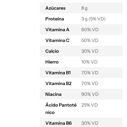
Azúcares
8 g
Proteína
3 g (5% VD)
Vitamina A
60% VD
Vitamina C
50% VD
Calcio
30% VD
Hierro
10% VD
Vitamina B1
70% VD
Vitamina B2
70% VD
Niacina
90% VD
Ácido Pantoté
25% VD
nico
Vitamina B6
30% VD