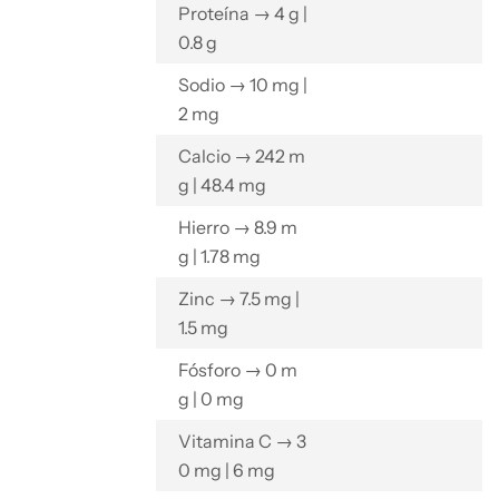
Proteína → 4 g |
0.8 g
Sodio → 10 mg |
2 mg
Calcio → 242 m
g | 48.4 mg
Hierro → 8.9 m
g | 1.78 mg
Zinc → 7.5 mg |
1.5 mg
Fósforo → 0 m
g | 0 mg
Vitamina C → 3
0 mg | 6 mg