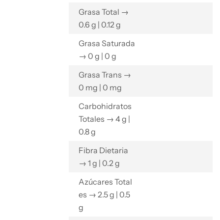
Grasa Total →
0.6 g | 0.12 g
Grasa Saturada
→ 0 g | 0 g
Grasa Trans →
0 mg | 0 mg
Carbohidratos
Totales → 4 g |
0.8 g
Fibra Dietaria
→ 1 g | 0.2 g
Azúcares Total
es → 2.5 g | 0.5
g