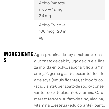
Ácido Pantoté
nico → 12 mg |
2.4 mg
Ácido Fólico →
100 mcg | 20 m
cg
INGREDIENTE
Agua, proteína de soya, maltodextrina,
S
gluconato de calcio, jugo de ciruela, lina
za molida en polvo, sabor artificial a “(n
aranja)”, goma guar (espesante), lecitin
a de soya (emulsificante), ácido cítrico
(acidulante), benzoato de sodio (conser
vante), color (colorante), vitamina C, fu
marato ferroso, sulfato de zinc, niacina,
vitamina E, estevia (edulcorante), panto