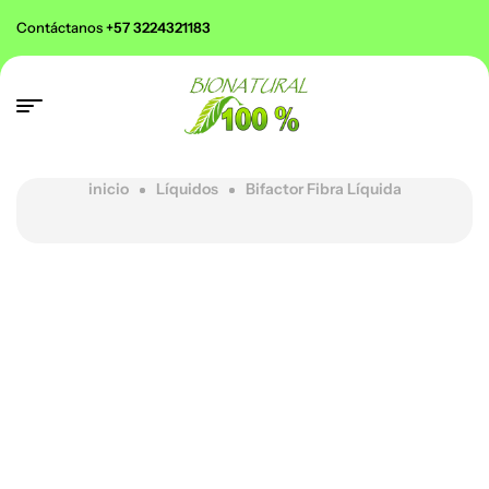
Contáctanos
+57 3224321183
inicio
Líquidos
Bifactor Fibra Líquida