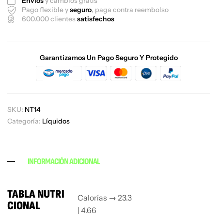
Envíos
y cambios gratis
Pago flexible y
seguro
, paga contra reembolso
600.000 clientes
satisfechos
Garantizamos Un Pago Seguro Y Protegido
SKU:
NT14
Categoría:
Líquidos
INFORMACIÓN ADICIONAL
TABLA NUTRI
Calorías → 23.3
CIONAL
| 4.66