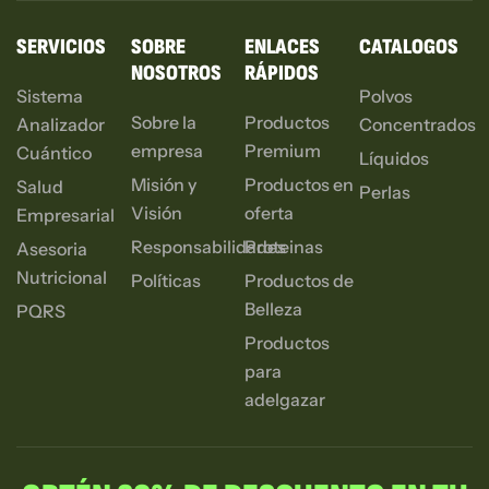
SERVICIOS
SOBRE
ENLACES
CATALOGOS
NOSOTROS
RÁPIDOS
Sistema
Polvos
Sobre la
Productos
Analizador
Concentrados
empresa
Premium
Cuántico
Líquidos
Misión y
Productos en
Salud
Perlas
Visión
oferta
Empresarial
Responsabilidades
Proteinas
Asesoria
Nutricional
Políticas
Productos de
Belleza
PQRS
Productos
para
adelgazar