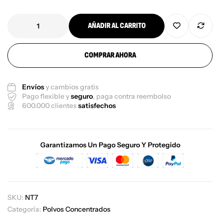
AÑADIR AL CARRITO
COMPRAR AHORA
Envíos
y cambios gratis
Pago flexible y
seguro
, paga contra reembolso
600.000 clientes
satisfechos
Garantizamos Un Pago Seguro Y Protegido
SKU:
NT7
Categoría:
Polvos Concentrados