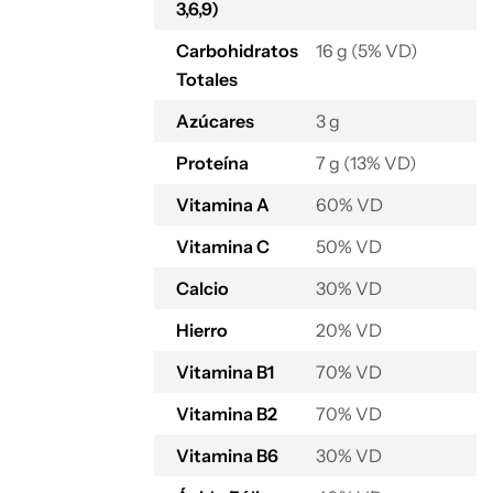
3,6,9)
Carbohidratos
16 g (5% VD)
Totales
Azúcares
3 g
Proteína
7 g (13% VD)
Vitamina A
60% VD
Vitamina C
50% VD
Calcio
30% VD
Hierro
20% VD
Vitamina B1
70% VD
Vitamina B2
70% VD
Vitamina B6
30% VD