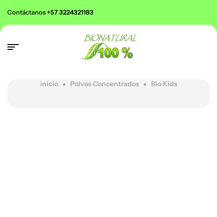
Contáctanos
+57 3224321183
inicio
Polvos Concentrados
Bio Kids