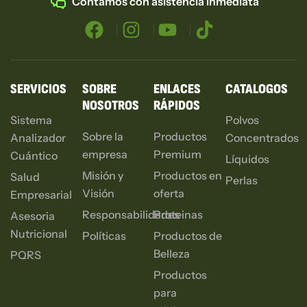
Contamos con asistencia inmediata
SERVICIOS
SOBRE
ENLACES
CATALOGOS
NOSOTROS
RÁPIDOS
Sistema
Polvos
Sobre la
Productos
Analizador
Concentrados
empresa
Premium
Cuántico
Líquidos
Misión y
Productos en
Salud
Perlas
Visión
oferta
Empresarial
Responsabilidades
Proteinas
Asesoria
Nutricional
Políticas
Productos de
Belleza
PQRS
Productos
para