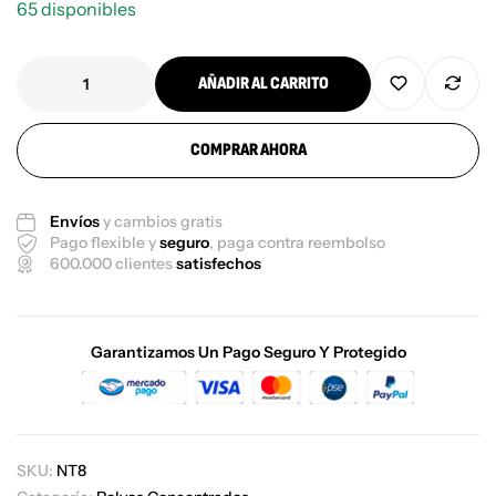
65 disponibles
AÑADIR AL CARRITO
COMPRAR AHORA
Envíos
y cambios gratis
Pago flexible y
seguro
, paga contra reembolso
600.000 clientes
satisfechos
Garantizamos Un Pago Seguro Y Protegido
SKU:
NT8